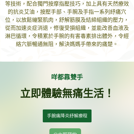
等技術，配合獨門按摩指壓技巧，加上具有天然療效
的抗炎艾油，按壓手部、手腕及手指一系列紓痛穴
位，以放鬆繃緊肌肉，舒解筋膜及結締組織的壓力，
從而加速炎症消退，修復受損組織，並能改善血液及
淋巴循環，令積累於手腕的有害毒素排出體外，令經
絡穴脈暢通無阻，解決媽媽手帶來的痛楚。
咩都靠雙手
立即體驗無痛生活！
手腕痛降炎紓解療程