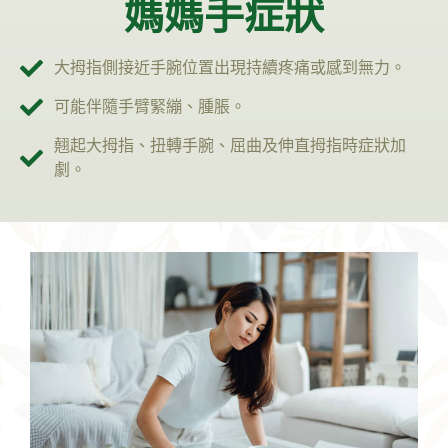
媽媽手症狀
大拇指側接近手腕位置出現持續疼痛或感到無力。
可能伴隨手臂緊繃、腫脹。
翹起大拇指、扭轉手腕、屈曲及伸直拇指時症狀加
劇。