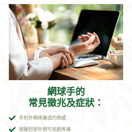
網球手的
常見徵兆及症狀：
手肘外側疼痛或灼熱感
按壓肘部外側可加劇疼痛